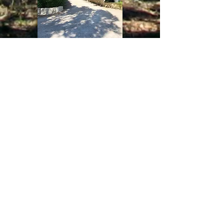
Contact et réservation
locationenprovence@lemasdulouron.com
Animaux acceptés
sous conditions
Adresse
Mas du Louron
15 chemin du Louron
Route de Gréoux
13520 Maussane les Alpilles