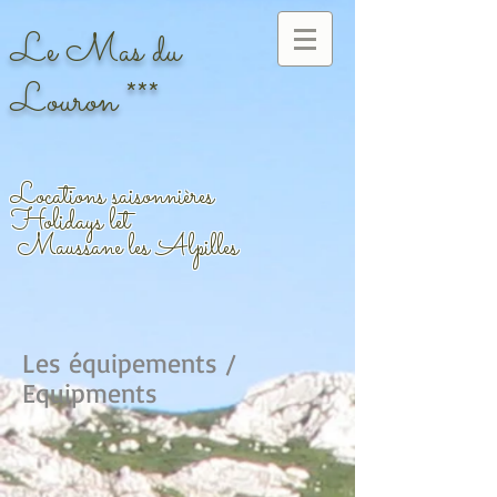
Le Mas du
Louron ***
Locations saisonnières
Holidays let
Maussan
e les Alpilles
Les équipements /
Equipments